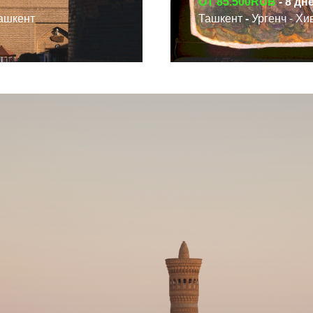
ОТ 85.500RUB
-
8 дне
СМОТРЕТЬ ТУР
Ташкент
Ташкент
-
Ургенч - Хи