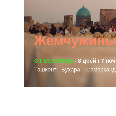
Жемчужины 
ОТ 83.500RUB
- 8 дней / 7 но
УЗНАТЬ БОЛЬШЕ
Ташкент - Бухара – Самарканд