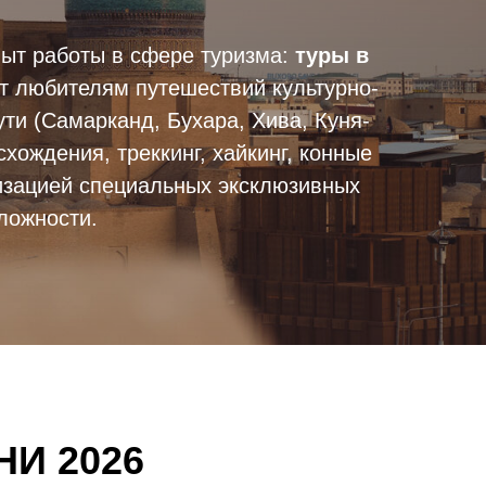
ыт работы в сфере туризма:
туры в
ет любителям путешествий культурно-
ти (Самарканд, Бухара, Хива, Куня-
хождения, треккинг, хайкинг, конные
изацией специальных эксклюзивных
ложности.
И 2026