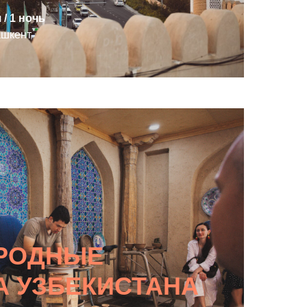
я / 1 ночь
ашкент
АРОДНЫЕ
А УЗБЕКИСТАНА