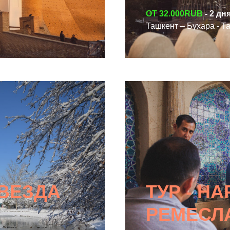
ОТ 32.000RUB
- 2 дн
СМОТРЕТЬ ТУР
Ташкент – Бухара - Т
ЗВЕЗДА
ТУР - Н
РЕМЕСЛ