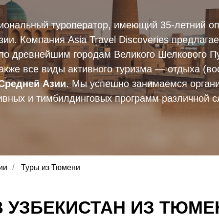
ональный туроператор, имеющий 35-летний оп
ии. Компания Asia Travel Discoveries предлага
 по древнейшим городам Великого Шелкового Пу
акже все виды активного туризма — отдыха (вос
Средней Азии
. Мы успешно занимаемся орган
ивных и тимбилдинговых программ различной с
ии
/
Туры из Тюмени
В УЗБЕКИСТАН ИЗ ТЮМЕН