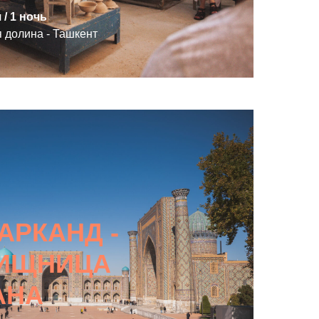
я / 1 ночь
 долина - Ташкент
АРКАНД -
ИЩНИЦА
АНА