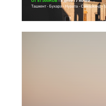
ОТ 87.000RUB
-
8 дней / 7 ночей
СМОТРЕТЬ ТУР
Ташкент - Бухара - Нурата - Самарканд -