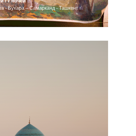
й / 7 ночей
ва - Бухара – Самарканд - Ташкент