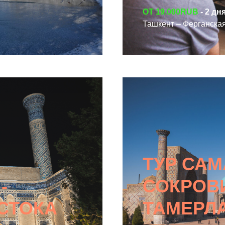
ОТ 19.000RUB
- 2 дн
СМОТРЕТЬ ТУР
Ташкент – Ферганская
ТУР САМ
-
СОКРОВ
СТОКА
ТАМЕРЛ