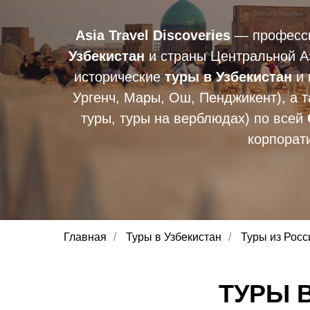
Asia Travel Discoveries
— професси
Узбекистан
и страны Центральной Аз
исторические
туры в Узбекистан
и
Ургенч, Мары, Ош, Пенджикент), а т
туры, туры на верблюдах) по всей
корпорат
Главная
/
Туры в Узбекистан
/
Туры из Росс
ТУРЫ 